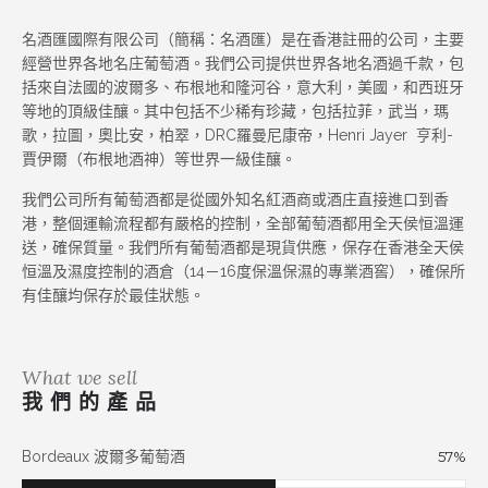
名酒匯國際有限公司（簡稱：名酒匯）是在香港註冊的公司，主要
經營世界各地名庄葡萄酒。我們公司提供世界各地名酒過千款，包
括來自法國的波爾多、布根地和隆河谷，意大利，美國，和西班牙
等地的頂級佳釀。其中包括不少稀有珍藏，包括拉菲，武当，瑪
歌，拉圖，奧比安，柏翠，DRC羅曼尼康帝，Henri Jayer 亨利-
賈伊爾（布根地酒神）等世界一級佳釀。
我們公司所有葡萄酒都是從國外知名紅酒商或酒庄直接進口到香
港，整個運輸流程都有嚴格的控制，全部葡萄酒都用全天侯恒溫運
送，確保質量。我們所有葡萄酒都是現貨供應，保存在香港全天侯
恒溫及濕度控制的酒倉（14－16度保溫保濕的專業酒窖），確保所
有佳釀均保存於最佳狀態。
What we sell
我們的產品
Bordeaux 波爾多葡萄酒
57
%